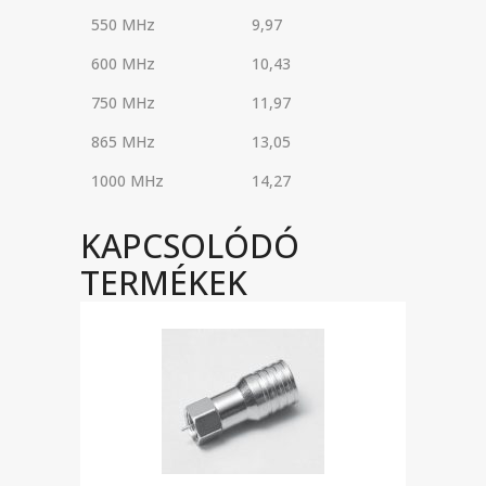
550 MHz
9,97
600 MHz
10,43
750 MHz
11,97
865 MHz
13,05
1000 MHz
14,27
KAPCSOLÓDÓ
TERMÉKEK