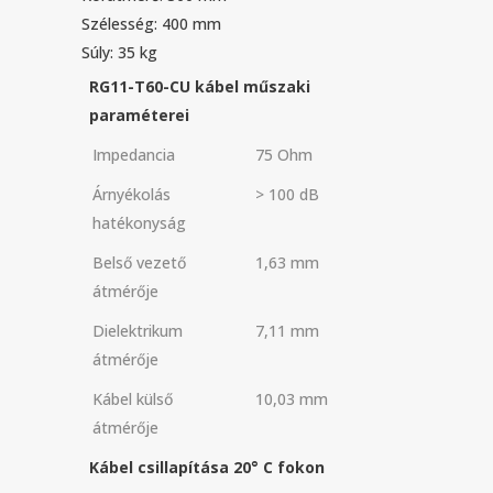
Szélesség: 400 mm
Súly: 35 kg
RG11-T60-CU kábel műszaki
paraméterei
Impedancia
75 Ohm
Árnyékolás
> 100 dB
hatékonyság
Belső vezető
1,63 mm
átmérője
Dielektrikum
7,11 mm
átmérője
Kábel külső
10,03 mm
átmérője
Kábel csillapítása 20° C fokon