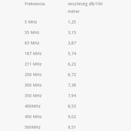
Frekvencia
veszteség dB/100
méter
5 MHz
1,25
55 MHz
3,15
83 MHz
3,87
187 MHz
5,74
211 MHz
6,23
250 MHz
6,72
300 MHz
7,38
350 MHz
7,94
400MHz
8,53
450 MHz
9,02
500MHz
9,51