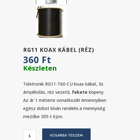
RG11 KOAX KÁBEL (RÉZ)
360
Ft
Készleten
Teletronik RG11-T60-CU koax kábel, 3x
árnyékolás, réz vezető,
fekete
köpeny.
Az ár 1 méterre vonatkozik! Amennyiben
egész dobot kíván rendelni a mennyiség
mezőbe 305-t írjon.
RG11
KOSÁRBA TESZEM