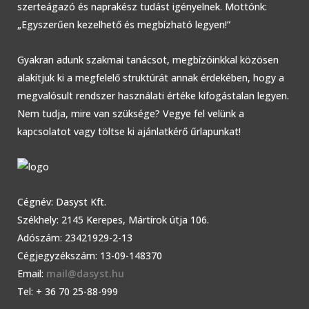
szerteágazó és naprakész tudást igényelnek. Mottónk:
„Egyszerűen kezelhető és megbízható legyen!”
Gyakran adunk szakmai tanácsot, megbízóinkkal közösen
alakítjuk ki a megfelelő struktúrát annak érdekében, hogy a
megvalósult rendszer használati értéke kifogástalan legyen.
Nem tudja, mire van szüksége? Vegye fel velünk a
kapcsolatot vagy töltse ki ajánlatkérő űrlapunkat!
Cégnév: Dasyst Kft.
Székhely: 2145 Kerepes, Mártírok útja 106.
Adószám: 23421929-2-13
Cégjegyzékszám: 13-09-148370
Email:
mail@dasyst.hu
Tel: + 36 70 25-88-999