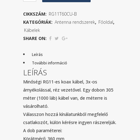
koax
CIKKSZÁM:
RG11T60CU-B
kábel
KATEGÓRIÁK:
Antenna rendszerek
,
Főoldal
,
(réz)
Kábelek
SHARE ON:
mennyiség
Leírás
További információ
LEÍRÁS
Minőségi RG11-es koax kábel, 3x-os
árnyékolással, réz vezetővel. Egy dobon 305
méter (1000 láb) kábel van, de méterre is
vásárolható.
Válasszon hozzá kínálatunkból megfelelő
csatlakozót, külön kérésre ingyen rászereljük.
A dob paraméterei:
Körátmérő: 360 mm