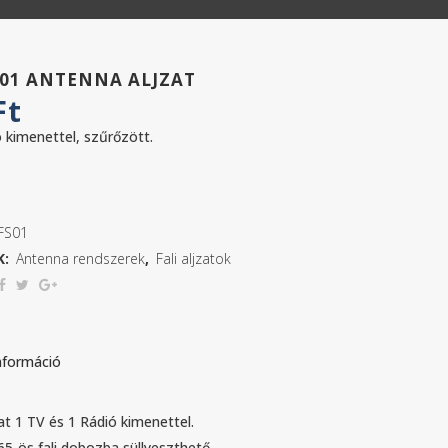
S01 ANTENNA ALJZAT
Ft
ó kimenettel, szűrőzött.
FS01
K:
Antenna rendszerek
,
Fali aljzatok
nformáció
at 1 TV és 1 Rádió kimenettel.
5-ös fali dobozba süllyeszthető.