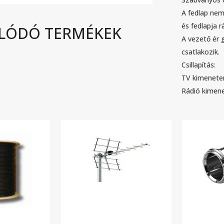
A fedlap nem
és fedlapja r
LÓDÓ TERMÉKEK
A vezető ér 
csatlakozik.
K
VÁ
Csillapítás:
TV kimeneten
 olyan gyengeáramú rendszerek tervezését és telepítését
» Üze
Rádió kimen
k nagyobb felkészültséget, szerteágazó és naprakész
» Ren
elnek. Mottónk: „Egyszerűen kezelhető és megbízható
» A r
» A m
 szakmai tanácsot, megbízóinkkal közösen alakítjuk ki a
» A m
uktúrát annak érdekében, hogy a megvalósult rendszer
ismer
téke kifogástalan legyen. Nem tudja, mire van szüksége?
» Ház
nk a kapcsolatot vagy töltse ki ajánlatkérő űrlapunkat!
» Ház
» Fel
» Gar
» Elá
t Kft.