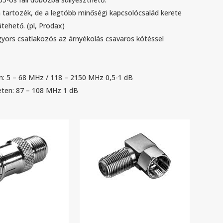
 tartozék, de a legtöbb minőségi kapcsolócsalád kerete
átehető. (pl, Prodax)
gyors csatlakozós az árnyékolás csavaros kötéssel
SÁRLÁSI FELTÉTELEK
: 5 – 68 MHz / 118 – 2150 MHz 0,5-1 dB
meltetői adatok ismertetése
eten: 87 – 108 MHz 1 dB
delési információk ismertetése
endelés menete
egrendelések feldolgozása, módosítása
egrendelt termék / házhoz szállítás díjának fizetésének
tetése
hoz szállítás, információk
hoz szállítás díjszabása
hívás a csomagok átvételével kapcsolatosan
ancia
llás joga