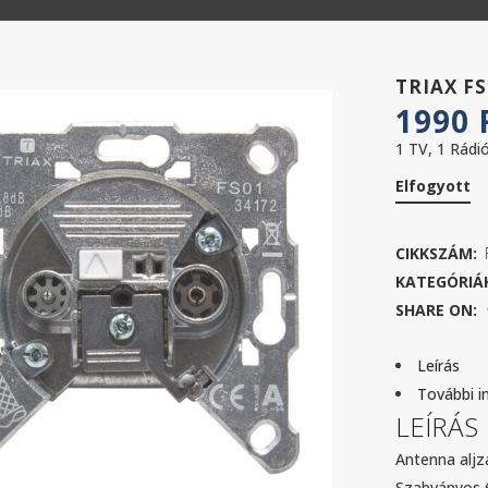
TRIAX F
1990
1 TV, 1 Rádi
Elfogyott
CIKKSZÁM:
KATEGÓRIÁ
SHARE ON:
Leírás
További i
LEÍRÁS
Antenna aljz
Szabványos 6