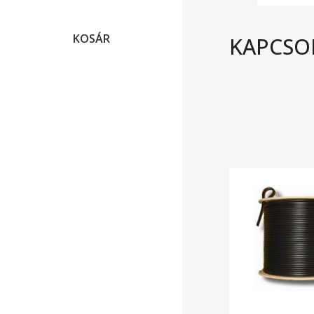
KOSÁR
KAPCSO
RÓLUN
A Dasyst Kft.
végzi, amelye
tudást igény
legyen!”
Gyakran adunk
megfelelő str
használati ér
Vegye fel velü
Cégnév: Dasys