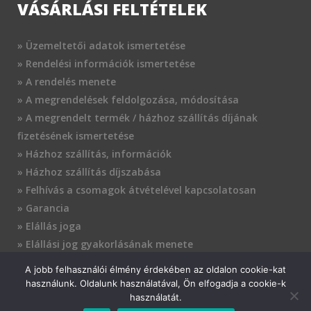
VÁSÁRLÁSI FELTÉTELEK
» Üzemeltetői adatok ismertetése
» Rendelési információk ismertetése
» A rendelés menete
» A megrendelések feldolgozása, módosítása
» A megrendelt termék / házhoz szállítás díjának
fizetésének ismertetése
» Házhoz szállítás, információk
» Házhoz szállítás díjszabása
» Felhívás a csomagok átvételével kapcsolatosan
» Garancia
» Elállás joga
» Elállási jog gyakorlásának menete
» Adatkezelés
A jobb felhasználói élmény érdekében az oldalon cookie-kat
» A szállítástól elállás
használunk. Oldalunk használatával, Ön elfogadja a cookie-k
» Fizetési feltételek
használatát.