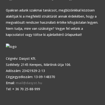
Gyakran adunk szakmai tanácsot, megbízóinkkal közösen
alakítjuk ki a megfelelő struktúrát annak érdekében, hogy a
megvalósult rendszer használati értéke kifogástalan legyen.
Nem tudja, mire van szüksége? Vegye fel velünk a
kapcsolatot vagy töltse ki ajánlatkérő űrlapunkat!
Cégnév: Dasyst Kft.
Székhely: 2145 Kerepes, Mártírok útja 106.
Adószám: 23421929-2-13
Cégjegyzékszám: 13-09-148370
Email:
mail@dasyst.hu
Tel: + 36 70 25-88-999