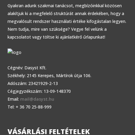
Gyakran adunk szakmai tanácsot, megbízóinkkal közösen
alakítjuk ki a megfelelő struktúrát annak érdekében, hogy a
megvalósult rendszer használati értéke kifogástalan legyen.
Nem tudja, mire van szüksége? Vegye fel velünk a
kapcsolatot vagy töltse ki ajánlatkérő űrlapunkat!
Cégnév: Dasyst Kft.
Székhely: 2145 Kerepes, Mártírok útja 106.
Adószám: 23421929-2-13
Cégjegyzékszám: 13-09-148370
Email:
mail@dasyst.hu
Tel: + 36 70 25-88-999
VÁSÁRLÁSI FELTÉTELEK