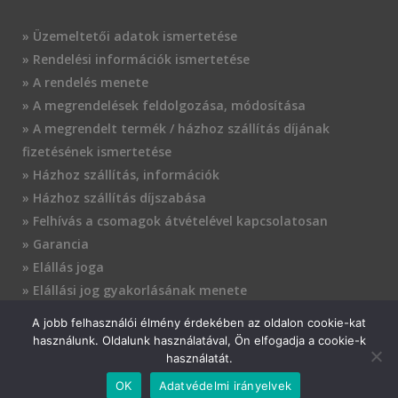
» Üzemeltetői adatok ismertetése
» Rendelési információk ismertetése
» A rendelés menete
» A megrendelések feldolgozása, módosítása
» A megrendelt termék / házhoz szállítás díjának
fizetésének ismertetése
» Házhoz szállítás, információk
» Házhoz szállítás díjszabása
» Felhívás a csomagok átvételével kapcsolatosan
» Garancia
» Elállás joga
» Elállási jog gyakorlásának menete
» Adatkezelés
A jobb felhasználói élmény érdekében az oldalon cookie-kat
» A szállítástól elállás
használunk. Oldalunk használatával, Ön elfogadja a cookie-k
» Fizetési feltételek
használatát.
OK
Adatvédelmi irányelvek