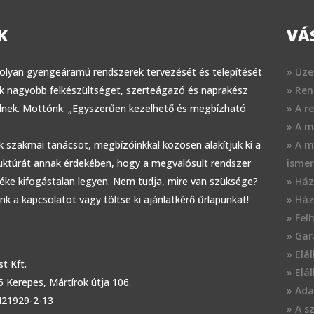
K
VÁ
 olyan gyengeáramú rendszerek tervezését és telepítését
» Üze
k nagyobb felkészültséget, szerteágazó és naprakész
» Ren
elnek. Mottónk: „Egyszerűen kezelhető és megbízható
» A r
» A m
 szakmai tanácsot, megbízóinkkal közösen alakítjuk ki a
» A m
uktúrát annak érdekében, hogy a megvalósult rendszer
ismer
téke kifogástalan legyen. Nem tudja, mire van szüksége?
» Ház
nk a kapcsolatot vagy töltse ki ajánlatkérő űrlapunkat!
» Ház
» Fel
» Gar
» Elá
t Kft.
» Elá
5 Kerepes, Mártírok útja 106.
» Ada
421929-2-13
» A sz