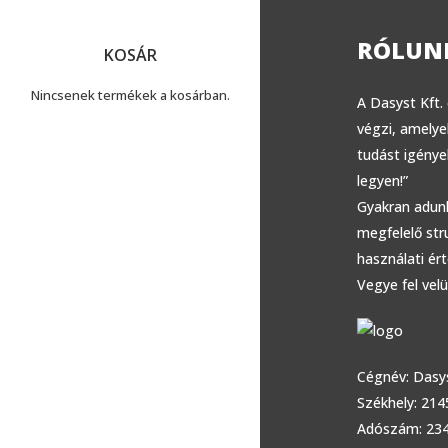
RÓLUN
KOSÁR
Nincsenek termékek a kosárban.
A Dasyst Kft.
végzi, amelye
tudást igény
legyen!”
Gyakran adunk
megfelelő str
használati ér
Vegye fel velü
Cégnév: Dasys
Székhely: 214
Adószám: 23