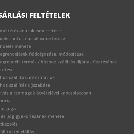
SÁRLÁSI FELTÉTELEK
meltetői adatok ismertetése
delési információk ismertetése
endelés menete
egrendelések feldolgozása, módosítása
egrendelt termék / házhoz szállítás díjának fizetésének
tetése
hoz szállítás, információk
hoz szállítás díjszabása
hívás a csomagok átvételével kapcsolatosan
ancia
llás joga
llási jog gyakorlásának menete
tkezelés
állítástól elállás