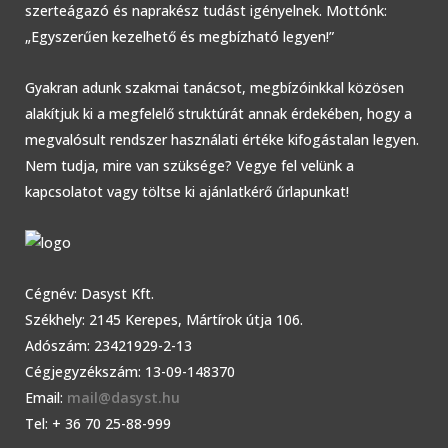
szerteágazó és naprakész tudást igényelnek. Mottónk:
„Egyszerűen kezelhető és megbízható legyen!”
Gyakran adunk szakmai tanácsot, megbízóinkkal közösen
alakítjuk ki a megfelelő struktúrát annak érdekében, hogy a
megvalósult rendszer használati értéke kifogástalan legyen.
Nem tudja, mire van szüksége? Vegye fel velünk a
kapcsolatot vagy töltse ki ajánlatkérő űrlapunkat!
Cégnév: Dasyst Kft.
Székhely: 2145 Kerepes, Mártírok útja 106.
Adószám: 23421929-2-13
Cégjegyzékszám: 13-09-148370
Email:
mail@dasyst.hu
Tel: + 36 70 25-88-999