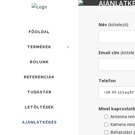
AJÁNLATK
Kérje cégünk egy
Név
(kötelező)
FŐOLDAL
TERMÉKEK
Email cím
(kötele
RÓLUNK
REFERENCIÁK
Telefon
TUDÁSTÁR
LETÖLTÉSEK
Mivel kapcsolatb
Antenna ren
AJÁNLATKÉRÉS
Kamera ren
Behatolást j