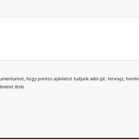
umentumot, hogy pontos ajánlatot tudjunk adni (pl.: tervrajz, homl
jlméret 8mb.