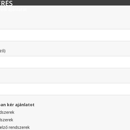
ÉRÉS
edi ajánlatát
ző)
an kér ajánlatot
dszerek
dszerek
elző rendszerek