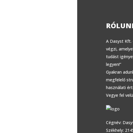
RÓLUN
A Dasyst Kft.
végzi, amelye
tudást igény
legyen!”
Gyakran adunk
megfelelő str
használati ér
Vegye fel velü
Cégnév: Dasys
Székhely: 214