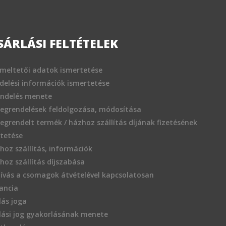
SÁRLÁSI FELTÉTELEK
meltetői adatok ismertetése
delési információk ismertetése
endelés menete
egrendelések feldolgozása, módosítása
egrendelt termék / házhoz szállítás díjának fizetésének
tetése
hoz szállítás, információk
hoz szállítás díjszabása
hívás a csomagok átvételével kapcsolatosan
ancia
llás joga
llási jog gyakorlásának menete