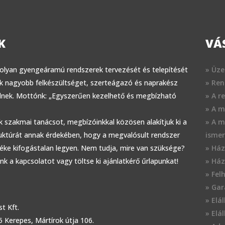
K
VÁ
 olyan gyengeáramú rendszerek tervezését és telepítését
» Üze
k nagyobb felkészültséget, szerteágazó és naprakész
» Ren
elnek. Mottónk: „Egyszerűen kezelhető és megbízható
» A r
» A m
 szakmai tanácsot, megbízóinkkal közösen alakítjuk ki a
» A m
uktúrát annak érdekében, hogy a megvalósult rendszer
ismer
téke kifogástalan legyen. Nem tudja, mire van szüksége?
» Ház
nk a kapcsolatot vagy töltse ki ajánlatkérő űrlapunkat!
» Ház
» Fel
» Gar
» Elá
t Kft.
» Elá
5 Kerepes, Mártírok útja 106.