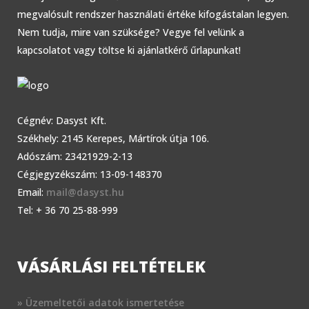
megvalósult rendszer használati értéke kifogástalan legyen.
Nem tudja, mire van szüksége? Vegye fel velünk a
kapcsolatot vagy töltse ki ajánlatkérő űrlapunkat!
Cégnév: Dasyst Kft.
Székhely: 2145 Kerepes, Mártírok útja 106.
Adószám: 23421929-2-13
Cégjegyzékszám: 13-09-148370
Email:
mail@dasyst.hu
Tel: + 36 70 25-88-999
VÁSÁRLÁSI FELTÉTELEK
» Üzemeltetői adatok ismertetése