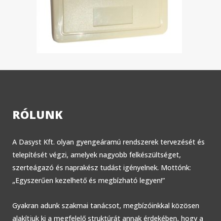
RÓLUNK
A Dasyst Kft. olyan gyengeáramú rendszerek tervezését és
telepítését végzi, amelyek nagyobb felkészültséget,
szerteágazó és naprakész tudást igényelnek. Mottónk:
„Egyszerűen kezelhető és megbízható legyen!”
Gyakran adunk szakmai tanácsot, megbízóinkkal közösen
alakítjuk ki a megfelelő struktúrát annak érdekében, hogy a