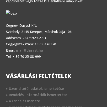
kapcsolatot vagy töltse ki ajánlatkérő űrlapunkat!
Cégnév: Dasyst Kft.
Székhely: 2145 Kerepes, Mártírok útja 106.
Adószám: 23421929-2-13
Cégjegyzékszám: 13-09-148370
Email:
mail@dasyst.hu
Tel: + 36 70 25-88-999
VÁSÁRLÁSI FELTÉTELEK
» Üzemeltetői adatok ismertetése
» Rendelési információk ismertetése
» A rendelés menete