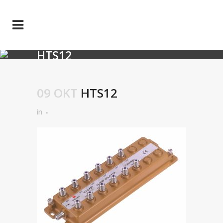
HTS12
09 OKT
HTS12
in